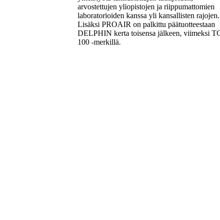
arvostettujen yliopistojen ja riippumattomien
laboratorioiden kanssa yli kansallisten rajojen.
Lisäksi PROAIR on palkittu päätuotteestaan
DELPHIN kerta toisensa jälkeen, viimeksi T
100 -merkillä.