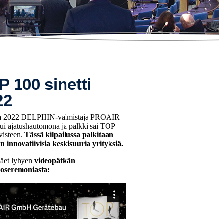
 100 sinetti
22
a 2022 DELPHIN-valmistaja PROAIR
ui ajatushautomona ja palkki sai TOP
ivisteen.
Tässä kilpailussa palkitaan
en innovatiivisia keskisuuria yrityksiä.
näet lyhyen
videopätkän
toseremoniasta: