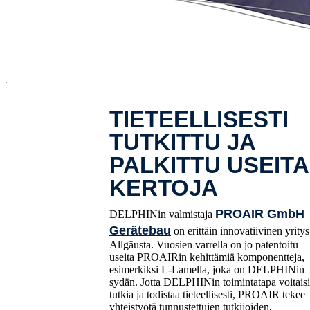
x
TIETEELLISESTI
TUTKITTU JA
PALKITTU USEITA
KERTOJA
PROAIR GmbH
DELPHINin valmistaja
Gerätebau
on erittäin innovatiivinen yritys
Allgäusta. Vuosien varrella on jo patentoitu
useita PROAIRin kehittämiä komponentteja,
esimerkiksi L-Lamella, joka on DELPHINin
sydän. Jotta DELPHINin toimintatapa voitaisi
tutkia ja todistaa tieteellisesti, PROAIR tekee
yhteistyötä tunnustettujen tutkijoiden,