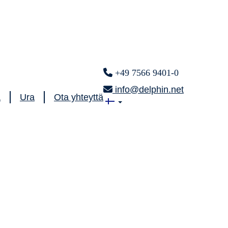
+49 7566 9401-0
info@delphin.net
ä
Ura
Ota yhteyttä