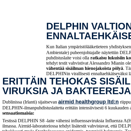
DELPHIN VALTI
ENNALTAEHKÄIS
Kun Italian ympäristölääketieteen yhdistykse
Ambientale) puheenjohtajalle näytettiin DELPH
puhdistuslaite voisi olla
ratkaisu lukuisiin k
tehdyt testit vahvistivat Alessandro Mianin ole
vähentää sisäilman hienojakoista pölyä
. Tä
DELPHINin virallisesti ennaltaehkäiseväksi l
ERITTÄIN TEHOKAS SISÄI
VIRUKSIA JA BAKTEEREJ
airmid healthgroup ltd:n
Dublinissa (Irlanti) sijaitsevan
riippu
DELPHIN-ilmanpuhdistuslaitetta erittäin intensiivisesti 6 kuukauden 
sensaatiomaisia:
Testissä DELPHIN S8 -laite vähensi influenssaviruksia Influenza A
ilmassa. Airmid-laboratoriossa tehdyt lisätestit vahvistavat, että DELP