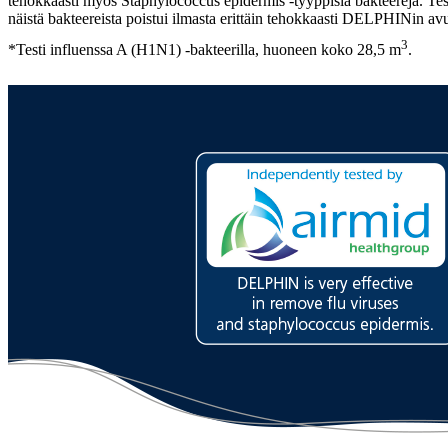
tehokkaasti myös Staphylococcus epidermis -tyyppisiä bakteereja. Test
näistä bakteereista poistui ilmasta erittäin tehokkaasti DELPHINin avu
3
*Testi influenssa A (H1N1) -bakteerilla, huoneen koko 28,5 m
.