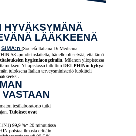
ON HYVÄKSYMÄNÄ
EVÄNÄ LÄÄKKEENÄ
SIMA:n
n
(Società Italiana Di Medicina
IN S8 -puhdistuslaitetta, hänelle oli selvää, että tämä
otitalouksien hygieniaongelmiin
. Milanon yliopistossa
ttamuksen. Yliopistossa tutkittiin
DELPHINin kykyä
män tuloksena Italian terveysministeriö luokitteli
ääkkeeksi.
LMAN
A VASTAAN
maton testilaboratorio tutki
ajan.
Tulokset ovat
(H1N1) 99,9 %* 20 minuutissa
HIN poistaa ilmasta erittäin