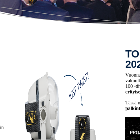
TOP
20
Vuonn
vakuutt
100 -ti
erityis
Tässä 
palkin
in