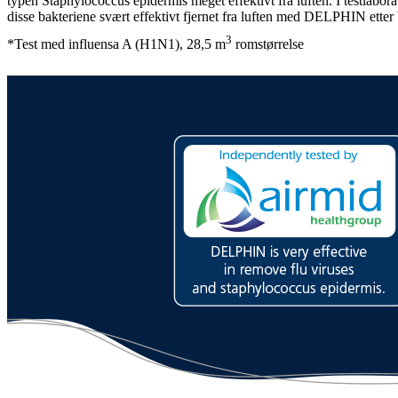
typen Staphylococcus epidermis meget effektivt fra luften. I testlabor
disse bakteriene svært effektivt fjernet fra luften med DELPHIN etter 
3
*Test med influensa A (H1N1), 28,5 m
romstørrelse