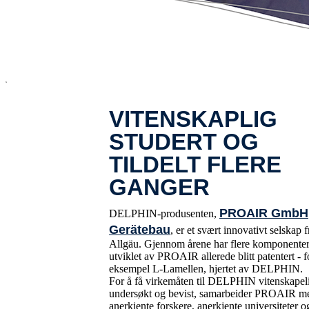
x
VITENSKAPLIG
STUDERT OG
TILDELT FLERE
GANGER
PROAIR GmbH
DELPHIN-produsenten,
Gerätebau
, er et svært innovativt selskap f
Allgäu. Gjennom årene har flere komponente
utviklet av PROAIR allerede blitt patentert - f
eksempel L-Lamellen, hjertet av DELPHIN.
For å få virkemåten til DELPHIN vitenskapel
undersøkt og bevist, samarbeider PROAIR m
anerkjente forskere, anerkjente universiteter o