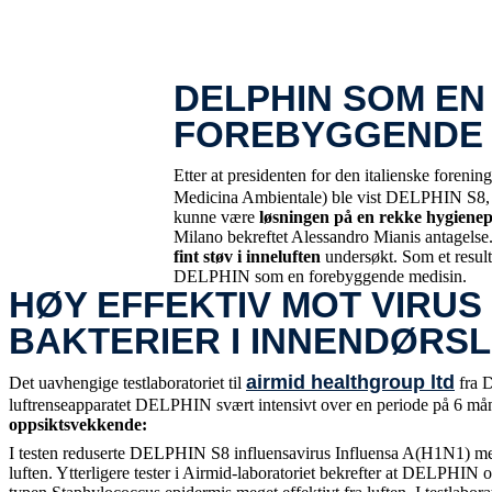
DELPHIN SOM E
FOREBYGGENDE 
Etter at presidenten for den italienske foreni
Medicina Ambientale) ble vist DELPHIN S8, v
kunne være
løsningen på en rekke hygiene
Milano bekreftet Alessandro Mianis antagelse.
fint støv i inneluften
undersøkt. Som et resulta
DELPHIN som en forebyggende medisin.
HØY EFFEKTIV MOT VIRUS
BAKTERIER I INNENDØRS
airmid healthgroup ltd
Det uavhengige testlaboratoriet til
fra D
luftrenseapparatet DELPHIN svært intensivt over en periode på 6 må
oppsiktsvekkende:
I testen reduserte DELPHIN S8 influensavirus Influensa A(H1N1) me
luften. Ytterligere tester i Airmid-laboratoriet bekrefter at DELPHIN o