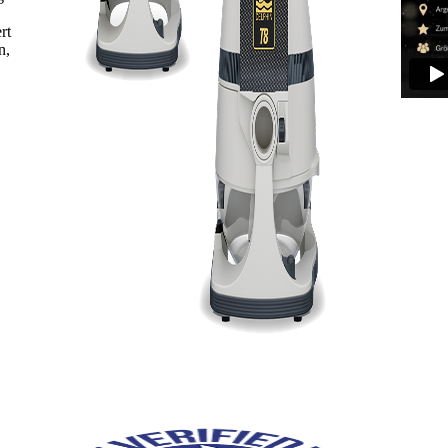
rt
n,