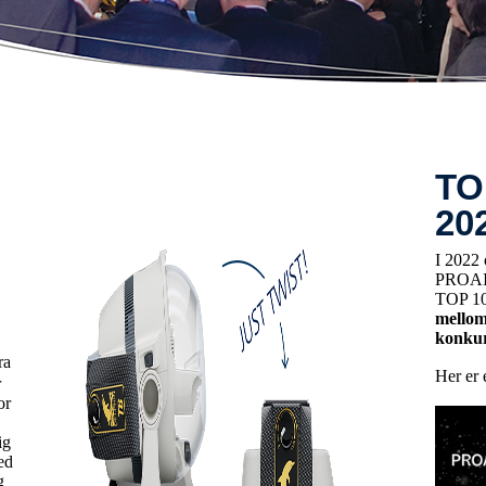
TO
20
I 2022
PROAIR
TOP 100
mellom
konkur
ra
Her er 
r
or
ig
ed
g