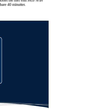
atoriet ble mer enn 99,6 % av
bare 40 minutter.