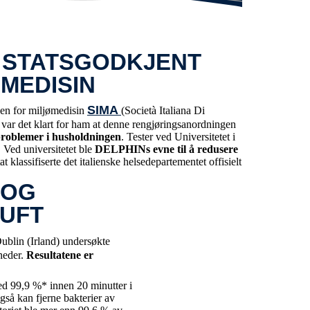
N STATSGODKJENT
MEDISIN
SIMA
ngen for miljømedisin
(Società Italiana Di
ar det klart for ham at denne rengjøringsanordningen
problemer i husholdningen
. Tester ved Universitetet i
 Ved universitetet ble
DELPHINs evne til å redusere
t klassifiserte det italienske helsedepartementet offisielt
 OG
LUFT
ublin (Irland) undersøkte
neder.
Resultatene er
d 99,9 %* innen 20 minutter i
gså kan fjerne bakterier av