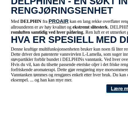
DELPHINEN - EN SØKT I
RENGJØRINGSENHET
PROAIR
Med
DELPHIN
fra
kan en lang rekke overflater ren
allrounderen er av høy kvalitet og
ekstremt slitesterk
. DELPHIN
romluften samtidig ved hver påføring
. Ren luft er et utmerket
HVA ER SPESIELL MED 
Denne kraftige multifunksjonsenheten bruker kun noen få liter ren
Dette driver den patenterte vannvirvlen L-Lamella, som suger inn 
støvpartikler forblir bundet i DELPHINs vanntank. Ved hver over
Hvis du vil, kan du tilsette passende eteriske oljer i det frisk
forfriskende aromaterapi. Dette gjør rengjøring mye morsommere 
Vanntanken tømmes og rengjøres enkelt etter hver bruk. Du kan
eksempel. ... og han kan mye mer.
Lære m