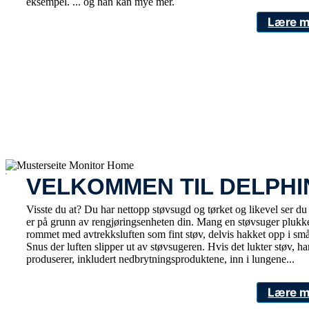
eksempel. ... og han kan mye mer.
Lære m
x
VELKOMMEN TIL DELPHI
Visste du at? Du har nettopp støvsugd og tørket og likevel ser du s
er på grunn av rengjøringsenheten din. Mang en støvsuger plukker
rommet med avtrekksluften som fint støv, delvis hakket opp i små
Snus der luften slipper ut av støvsugeren. Hvis det lukter støv, ha
produserer, inkludert nedbrytningsproduktene, inn i lungene...
Lære m