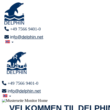
+49 7566 9401-0
info@delphin.net
TIL SLUTT
TIL SLUTT
F R I T
F R I T
PUSTE
PUSTE
+49 7566 9401-0
info@delphin.net
x
VELKOMMEN TIL DELPHI