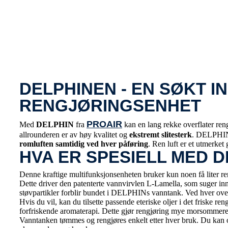
DELPHINEN - EN SØKT I
RENGJØRINGSENHET
PROAIR
Med
DELPHIN
fra
kan en lang rekke overflater ren
allrounderen er av høy kvalitet og
ekstremt slitesterk
. DELPHIN
romluften samtidig ved hver påføring
. Ren luft er et utmerket
HVA ER SPESIELL MED 
Denne kraftige multifunksjonsenheten bruker kun noen få liter ren
Dette driver den patenterte vannvirvlen L-Lamella, som suger inn 
støvpartikler forblir bundet i DELPHINs vanntank. Ved hver over
Hvis du vil, kan du tilsette passende eteriske oljer i det frisk
forfriskende aromaterapi. Dette gjør rengjøring mye morsommere 
Vanntanken tømmes og rengjøres enkelt etter hver bruk. Du kan