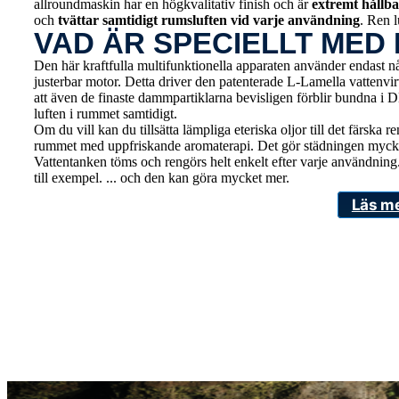
allroundmaskin har en högkvalitativ finish och är
extremt hållba
och
tvättar samtidigt rumsluften vid varje användning
. Ren l
VAD ÄR SPECIELLT MED
Den här kraftfulla multifunktionella apparaten använder endast någr
justerbar motor. Detta driver den patenterade L-Lamella vattenvir
att även de finaste dammpartiklarna bevisligen förblir bundna i 
luften i rummet samtidigt.
Om du vill kan du tillsätta lämpliga eteriska oljor till det färska
rummet med uppfriskande aromaterapi. Det gör städningen mycket 
Vattentanken töms och rengörs helt enkelt efter varje användn
till exempel. ... och den kan göra mycket mer.
Läs m