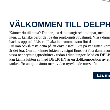
x
VÄLKOMMEN TILL DELPH
Känner du till detta? Du har just dammsugit och moppat, men kort
igen. ... kanske beror det på din rengöringsutrustning. Vissa da
hackas upp och blåser tillbaka in i rummet som fint damm.
Du kan också testa detta på ett enkelt sätt: lukta på var luften
är det bra. Om du känner lukten av något finns det fina damm s
vissa nedbrytningsprodukter - redan i dina lungor. Med en DELPHI
kan känna lukten av med DELPHIN är en doftkomposition av en et
tanken för att njuta ännu mer av den nytvättade rumsluften.
Läs m