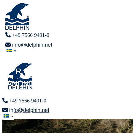
+49 7566 9401-0
info@delphin.net
ÄNTLIGEN
ÄNTLIGEN
F R I T T
F R I T T
ANDNING GENOM
ANDNING GENOM
+49 7566 9401-0
info@delphin.net