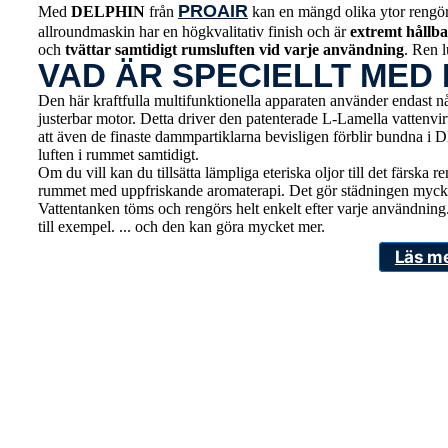
PROAIR
Med
DELPHIN
från
kan en mängd olika ytor rengör
allroundmaskin har en högkvalitativ finish och är
extremt hållba
och
tvättar samtidigt rumsluften vid varje användning
. Ren l
VAD ÄR SPECIELLT MED
Den här kraftfulla multifunktionella apparaten använder endast någr
justerbar motor. Detta driver den patenterade L-Lamella vattenvir
att även de finaste dammpartiklarna bevisligen förblir bundna i 
luften i rummet samtidigt.
Om du vill kan du tillsätta lämpliga eteriska oljor till det färska
rummet med uppfriskande aromaterapi. Det gör städningen mycket 
Vattentanken töms och rengörs helt enkelt efter varje användn
till exempel. ... och den kan göra mycket mer.
Läs m