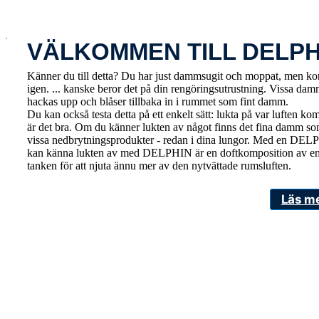
x
VÄLKOMMEN TILL DELPH
Känner du till detta? Du har just dammsugit och moppat, men kort
igen. ... kanske beror det på din rengöringsutrustning. Vissa da
hackas upp och blåser tillbaka in i rummet som fint damm.
Du kan också testa detta på ett enkelt sätt: lukta på var luften
är det bra. Om du känner lukten av något finns det fina damm s
vissa nedbrytningsprodukter - redan i dina lungor. Med en DELPHI
kan känna lukten av med DELPHIN är en doftkomposition av en et
tanken för att njuta ännu mer av den nytvättade rumsluften.
Läs m