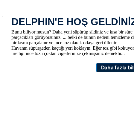
x
DELPHIN'E HOŞ GELDİNİ
Bunu biliyor musun? Daha yeni süpürüp sildiniz ve kısa bir süre
parçacıkları görüyorsunuz. ... belki de bunun nedeni temizleme ci
bir kısmı parçalanır ve ince toz olarak odaya geri üflenir.
Havanın süpürgeden kaçtığı yeri koklayın. Eğer toz gibi kokuyor
ürettiği ince tozu çoktan ciğerlerinize çekmişsiniz demektir...
Daha fazla bil