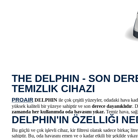
THE DELPHIN - SON DERE
TEMIZLIK CIHAZI
PROAIR
DELPHIN
ile çok çeşitli yüzeyler, odadaki hava ka
yüksek kaliteli bir yüzeye sahiptir ve son
derece dayanıklıdır
. 
zamanda her kullanımda oda havasını yıkar.
Temiz hava, sağl
DELPHIN'IN ÖZELLIĞI NE
Bu güçlü ve çok işlevli cihaz, kir filtresi olarak sadece birkaç lit
sahiptir. Bu, oda havasını emen ve o kadar etkili bir şekilde yıkaya