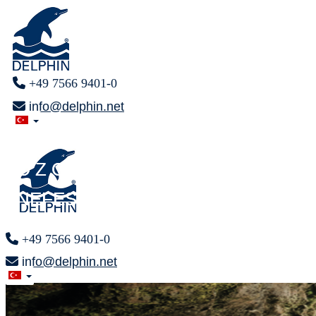
+49 7566 9401-0
info@delphin.net
SONUNDA
SONUNDA
Ö Z G Ü R C E
Ö Z G Ü R C E
NEFES AL
NEFES AL
+49 7566 9401-0
info@delphin.net