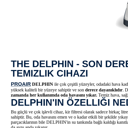
THE DELPHIN - SON DERE
TEMIZLIK CIHAZI
PROAIR
DELPHIN
ile çok çeşitli yüzeyler, odadaki hava ka
yüksek kaliteli bir yüzeye sahiptir ve son
derece dayanıklıdır
. 
zamanda her kullanımda oda havasını yıkar.
Temiz hava, sağl
DELPHIN'IN ÖZELLIĞI NE
Bu güçlü ve çok işlevli cihaz, kir filtresi olarak sadece birkaç lit
sahiptir. Bu, oda havasını emen ve o kadar etkili bir şekilde yıkaya
parçacıklarının bile DELPHIN'in su tankında bağlı kaldığı kanıt
da aynı anda yıkanır.