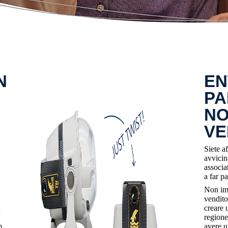
N
EN
PA
NO
VE
Siete a
avvicina
associa
a far p
Non imp
venditor
n
creare 
regione
m,
avere u