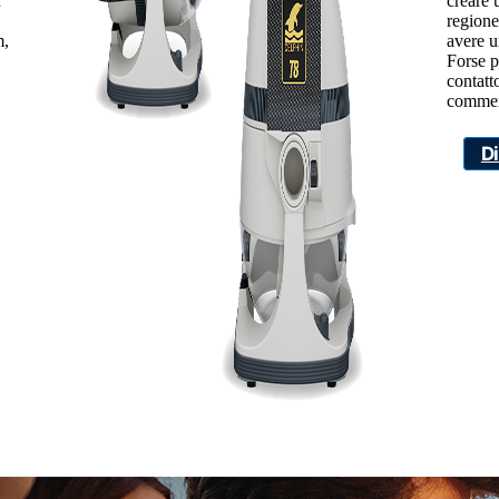
n
creare 
regione
m,
avere u
Forse p
contatto
commer
D