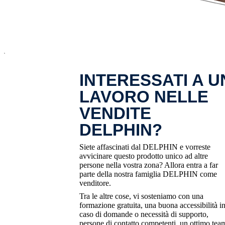
x
INTERESSATI A U
LAVORO NELLE
VENDITE
DELPHIN?
Siete affascinati dal DELPHIN e vorreste
avvicinare questo prodotto unico ad altre
persone nella vostra zona? Allora entra a far
parte della nostra famiglia DELPHIN come
venditore.
Tra le altre cose, vi sosteniamo con una
formazione gratuita, una buona accessibilità i
caso di domande o necessità di supporto,
persone di contatto competenti, un ottimo tea