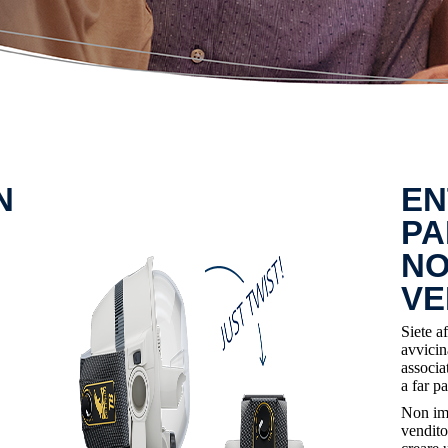
N
EN
PA
NO
VE
Siete a
avvicina
associa
a far p
Non imp
venditor