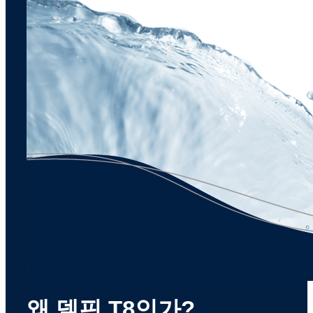
왜 델핀 T8인가?